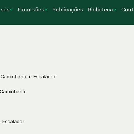
rsos
Excursões
Publicações
Biblioteca
Cont
a Caminhante e Escalador
a Caminhante
 Escalador