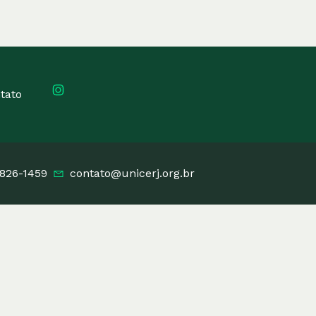
tato
3826-1459
contato@unicerj.org.br