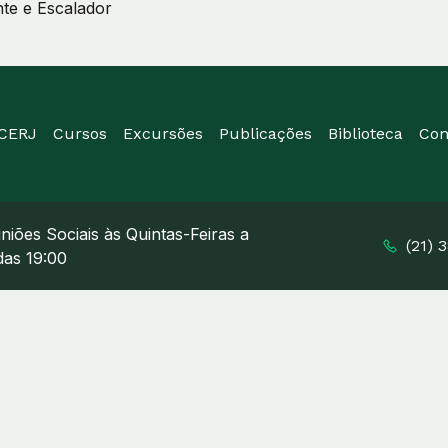
te e Escalador
ICERJ
Cursos
Excursões
Publicações
Biblioteca
Con
niões Sociais às Quintas-Feiras a
(21) 
 das 19:00