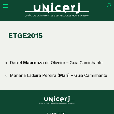
tuição
ETGE2015
ões
Daniel
Maurenza
de Oliveira – Guia Caminhante
ações
Mariana Ladeira Pereira (
Mari
) – Guia Caminhante
eca
o
A UNICERJ