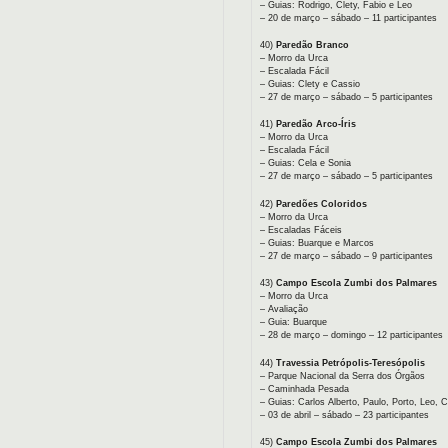
– Guias: Rodrigo, Clety, Fabio e Leo
– 20 de março – sábado – 11 participantes
40)
Paredão Branco
– Morro da Urca
– Escalada Fácil
– Guias: Clety e Cassio
– 27 de março – sábado – 5 participantes
41)
Paredão Arco-Íris
– Morro da Urca
– Escalada Fácil
– Guias: Cela e Sonia
– 27 de março – sábado – 5 participantes
42)
Paredões Coloridos
– Morro da Urca
– Escaladas Fáceis
– Guias: Buarque e Marcos
– 27 de março – sábado – 9 participantes
43)
Campo Escola Zumbi dos Palmares
– Morro da Urca
– Avaliação
– Guia: Buarque
– 28 de março – domingo – 12 participantes
44)
Travessia Petrópolis-Teresópolis
– Parque Nacional da Serra dos Órgãos
– Caminhada Pesada
– Guias: Carlos Alberto, Paulo, Porto, Leo, 
– 03 de abril – sábado – 23 participantes
45)
Campo Escola Zumbi dos Palmares