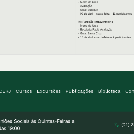
– Morro da Urca
– Avaliação
– Guia: Buarque
– 09 de abril – sexta-feira – 11 participantes
46)
Paredão Infravermelho
– Morro da Urca
– Escalada Fácil/ Avaliação
– Guia: Santa Cruz
– 16 de abril – sexta-feira – 2 participantes
ICERJ
Cursos
Excursões
Publicações
Biblioteca
Con
niões Sociais às Quintas-Feiras a
(21) 
 das 19:00