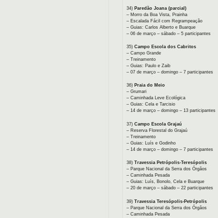
34)
Paredão Joana (parcial)
– Morro da Boa Vista, Prainha
– Escalada Fácil com Regrampeação
– Guias: Carlos Alberto e Buarque
– 06 de março – sábado – 5 participantes
35)
Campo Escola dos Cabritos
– Campo Grande
– Treinamento
– Guias: Paulo e Zaib
– 07 de março – domingo – 7 participantes
36)
Praia do Meio
– Grumari
– Caminhada Leve Ecológica
– Guias: Cela e Tarcisio
– 14 de março – domingo – 13 participantes
37)
Campo Escola Grajaú
– Reserva Florestal do Grajaú
– Treinamento
– Guias: Luís e Godinho
– 14 de março – domingo – 7 participantes
38)
Travessia Petrópolis-Teresópolis
– Parque Nacional da Serra dos Órgãos
– Caminhada Pesada
– Guias: Luís, Bonolo, Cela e Buarque
– 20 de março – sábado – 22 participantes
39)
Travessia Teresópolis-Petrópolis
– Parque Nacional da Serra dos Órgãos
– Caminhada Pesada