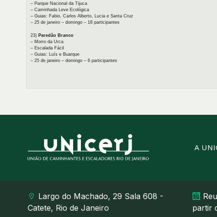
– Parque Nacional da Tijuca
– Caminhada Leve Ecológica
– Guias: Fabio, Carlos Alberto, Lucia e Santa Cruz
– 25 de janeiro – domingo – 18 participantes
23)
Paredão Branco
– Morro da Urca
– Escalada Fácil
– Guias: Luís e Buarque
– 25 de janeiro – domingo – 6 participantes
A UN
Largo do Machado, 29 Sala 608 -
Reu
Catete, Rio de Janeiro
partir