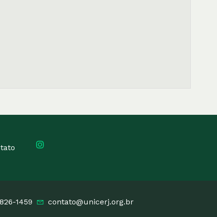
tato
3826-1459
contato@unicerj.org.br