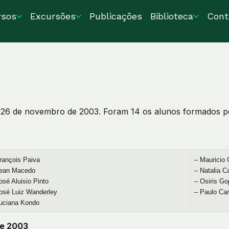
rsos
Excursões
Publicações
Biblioteca
Cont
 26 de novembro de 2003. Foram 14 os alunos formados pe
rançois Paiva
– Mauricio
Jean Macedo
– Natalia C
osé Aluisio Pinto
– Osiris Go
osé Luiz Wanderley
– Paulo Ca
uciana Kondo
de 2003