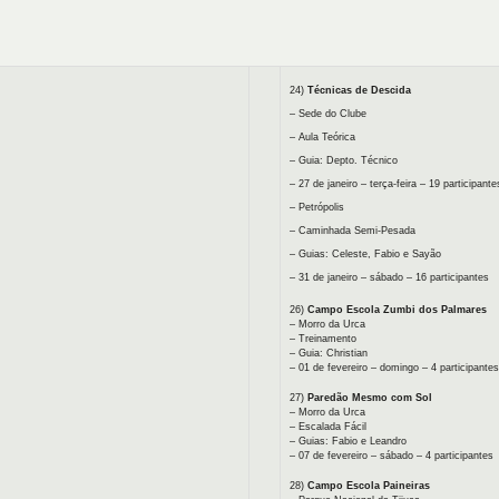
24)
Técnicas de Descida
– Sede do Clube
– Aula Teórica
– Guia: Depto. Técnico
– 27 de janeiro – terça-feira – 19 participant
– Petrópolis
– Caminhada Semi-Pesada
– Guias: Celeste, Fabio e Sayão
– 31 de janeiro – sábado – 16 participantes
26)
Campo Escola Zumbi dos Palmares
– Morro da Urca
– Treinamento
– Guia: Christian
– 01 de fevereiro – domingo – 4 participantes
27)
Paredão Mesmo com Sol
– Morro da Urca
– Escalada Fácil
– Guias: Fabio e Leandro
– 07 de fevereiro – sábado – 4 participantes
28)
Campo Escola Paineiras