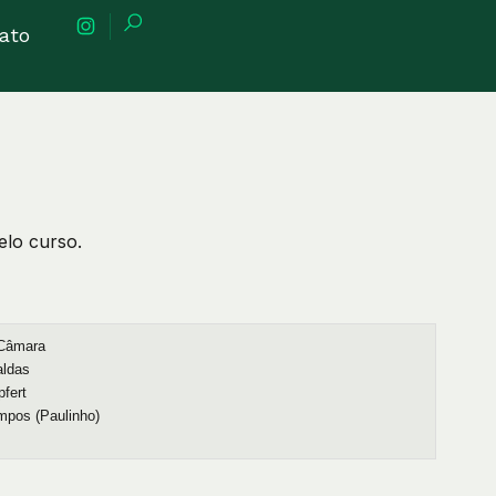
ato
lo curso.
 Câmara
aldas
pfert
mpos (Paulinho)