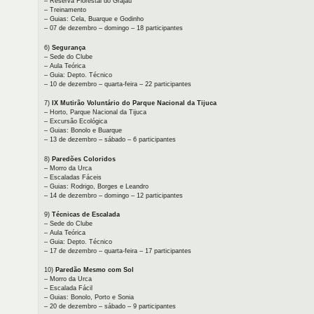
– Reserva Florestal do Grajaú
– Treinamento
– Guias: Cela, Buarque e Godinho
– 07 de dezembro – domingo – 18 participantes
6)
Segurança
– Sede do Clube
– Aula Teórica
– Guia: Depto. Técnico
– 10 de dezembro – quarta-feira – 22 participantes
7)
IX Mutirão Voluntário do Parque Nacional da Tijuca
– Horto, Parque Nacional da Tijuca
– Excursão Ecológica
– Guias: Bonolo e Buarque
– 13 de dezembro – sábado – 6 participantes
8)
Paredões Coloridos
– Morro da Urca
– Escaladas Fáceis
– Guias: Rodrigo, Borges e Leandro
– 14 de dezembro – domingo – 12 participantes
9)
Técnicas de Escalada
– Sede do Clube
– Aula Teórica
– Guia: Depto. Técnico
– 17 de dezembro – quarta-feira – 17 participantes
10)
Paredão Mesmo com Sol
– Morro da Urca
– Escalada Fácil
– Guias: Bonolo, Porto e Sonia
– 20 de dezembro – sábado – 9 participantes