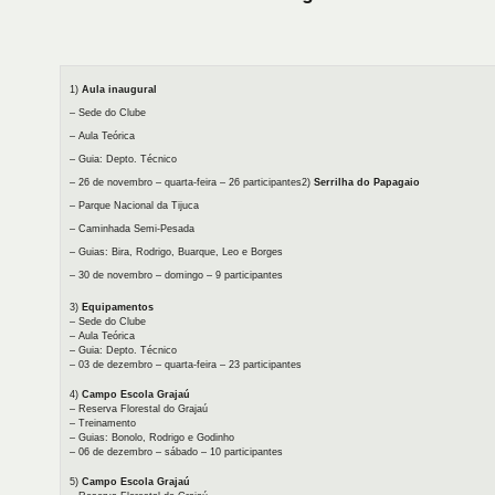
1)
Aula inaugural
– Sede do Clube
– Aula Teórica
– Guia: Depto. Técnico
– 26 de novembro – quarta-feira – 26 participantes2)
Serrilha do Papagaio
– Parque Nacional da Tijuca
– Caminhada Semi-Pesada
– Guias: Bira, Rodrigo, Buarque, Leo e Borges
– 30 de novembro – domingo – 9 participantes
3)
Equipamentos
– Sede do Clube
– Aula Teórica
– Guia: Depto. Técnico
– 03 de dezembro – quarta-feira – 23 participantes
4)
Campo Escola Grajaú
– Reserva Florestal do Grajaú
– Treinamento
– Guias: Bonolo, Rodrigo e Godinho
– 06 de dezembro – sábado – 10 participantes
5)
Campo Escola Grajaú