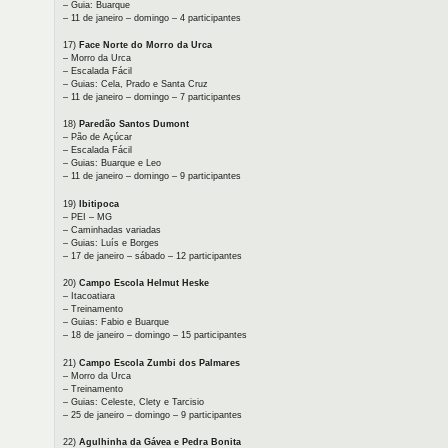
– Guia: Buarque
– 11 de janeiro – domingo – 4 participantes
17)
Face Norte do Morro da Urca
– Morro da Urca
– Escalada Fácil
– Guias: Cela, Prado e Santa Cruz
– 11 de janeiro – domingo – 7 participantes
18)
Paredão Santos Dumont
– Pão de Açúcar
– Escalada Fácil
– Guias: Buarque e Leo
– 11 de janeiro – domingo – 9 participantes
19)
Ibitipoca
– PEI – MG
– Caminhadas variadas
– Guias: Luís e Borges
– 17 de janeiro – sábado – 12 participantes
20)
Campo Escola Helmut Heske
– Itacoatiara
– Treinamento
– Guias: Fabio e Buarque
– 18 de janeiro – domingo – 15 participantes
21)
Campo Escola Zumbi dos Palmares
– Morro da Urca
– Treinamento
– Guias: Celeste, Clety e Tarcisio
– 25 de janeiro – domingo – 9 participantes
22)
Agulhinha da Gávea e Pedra Bonita