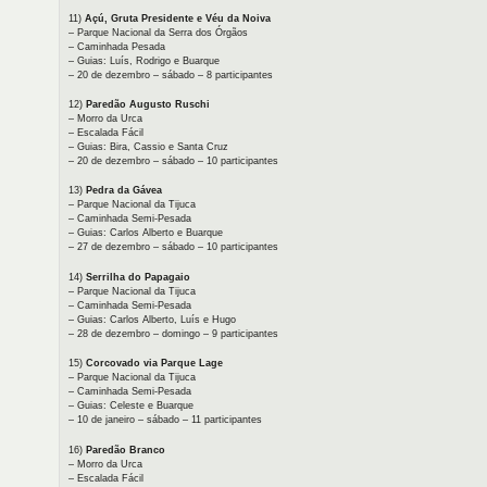
11)
Açú, Gruta Presidente e Véu da Noiva
– Parque Nacional da Serra dos Órgãos
– Caminhada Pesada
– Guias: Luís, Rodrigo e Buarque
– 20 de dezembro – sábado – 8 participantes
12)
Paredão Augusto Ruschi
– Morro da Urca
– Escalada Fácil
– Guias: Bira, Cassio e Santa Cruz
– 20 de dezembro – sábado – 10 participantes
13)
Pedra da Gávea
– Parque Nacional da Tijuca
– Caminhada Semi-Pesada
– Guias: Carlos Alberto e Buarque
– 27 de dezembro – sábado – 10 participantes
14)
Serrilha do Papagaio
– Parque Nacional da Tijuca
– Caminhada Semi-Pesada
– Guias: Carlos Alberto, Luís e Hugo
– 28 de dezembro – domingo – 9 participantes
15)
Corcovado via Parque Lage
– Parque Nacional da Tijuca
– Caminhada Semi-Pesada
– Guias: Celeste e Buarque
– 10 de janeiro – sábado – 11 participantes
16)
Paredão Branco
– Morro da Urca
– Escalada Fácil