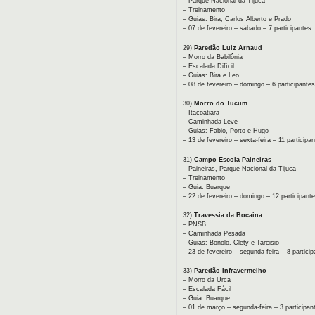
– Parque Nacional da Tijuca
– Treinamento
– Guias: Bira, Carlos Alberto e Prado
– 07 de fevereiro – sábado – 7 participantes
29)
Paredão Luiz Arnaud
– Morro da Babilônia
– Escalada Difícil
– Guias: Bira e Leo
– 08 de fevereiro – domingo – 6 participantes
30)
Morro do Tucum
– Itacoatiara
– Caminhada Leve
– Guias: Fabio, Porto e Hugo
– 13 de fevereiro – sexta-feira – 11 participa
31)
Campo Escola Paineiras
– Paineiras, Parque Nacional da Tijuca
– Treinamento
– Guia: Buarque
– 22 de fevereiro – domingo – 12 participant
32)
Travessia da Bocaina
– PNSB
– Caminhada Pesada
– Guias: Bonolo, Clety e Tarcisio
– 23 de fevereiro – segunda-feira – 8 partici
33)
Paredão Infravermelho
– Morro da Urca
– Escalada Fácil
– Guia: Buarque
– 01 de março – segunda-feira – 3 participan