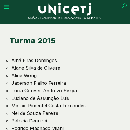
tuição
Turma 2015
Ainá Eiras Domingos
ões
Alane Silva de Oliveira
Aline Wong
ações
Jaderson Fialho Ferreira
Lucia Gouvea Andrezo Serpa
Luciano de Assunção Luis
eca
Marcio Pimentel Costa Fernandes
Nei de Souza Pereira
o
Patricia Deguchi
Rodrigo Machado Vilani