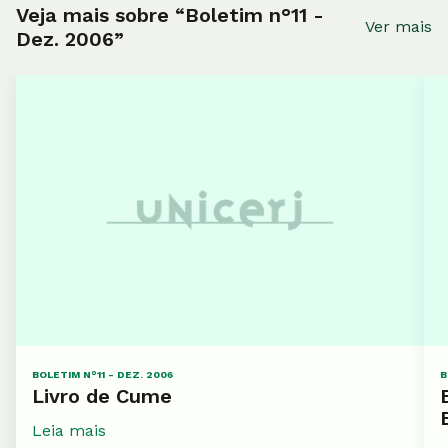
Veja mais sobre “Boletim n°11 -
Ver mais
Dez. 2006”
BOLETIM N°11 - DEZ. 2006
B
Livro de Cume
Leia mais