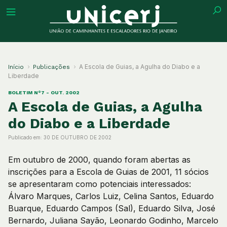
tuição
A Escola de Guias, a Agulha do Diabo e a
Início
Publicações
Liberdade
BOLETIM N°7 - OUT. 2002
A Escola de Guias, a Agulha
ões
do Diabo e a Liberdade
Publicado em:
30 DE OUTUBRO DE 2002
ações
Em outubro de 2000, quando foram abertas as
inscrições para a Escola de Guias de 2001, 11 sócios
eca
se apresentaram como potenciais interessados:
Álvaro Marques, Carlos Luiz, Celina Santos, Eduardo
o
Buarque, Eduardo Campos (Sal), Eduardo Silva, José
Bernardo, Juliana Sayão, Leonardo Godinho, Marcelo