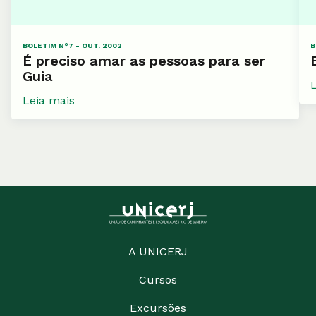
BOLETIM N°7 - OUT. 2002
B
É preciso amar as pessoas para ser
Guia
Leia mais
A UNICERJ
Cursos
Excursões