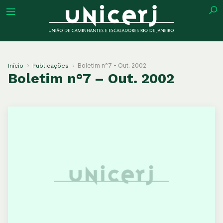
tuição
Boletim n°7 - Out. 2002
Início
Publicações
Boletim n°7 – Out. 2002
ões
ações
eca
o