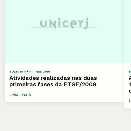
BOLETIM N°14 - MAI. 2010
B
Atividades realizadas nas duas
primeiras fases da ETGE/2009
Leia mais