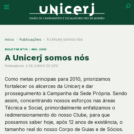
tuição
A Unicerj somos nós
Início
Publicações
BOLETIM N°14 - MAI. 2010
A Unicerj somos nós
Publicado em:
4 DE JUNHO DE 2010
ões
Como metas principais para 2010, priorizamos
ações
fortalecer os alicerces da Unicerj e dar
prosseguimento à Campanha da Sede Própria. Sendo
assim, concentrando nossos esforços nas áreas
eca
Técnica e Social, primordialmente enfatizamos o
redimensionamento do nosso Clube, para que
o
possamos saber hoje, após 12 anos de existência, o
tamanho real do nosso Corpo de Guias e de Sócios.