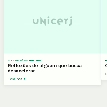
BOLETIM N°15 - AGO. 2011
B
Reflexões de alguém que busca
desacelerar
Leia mais