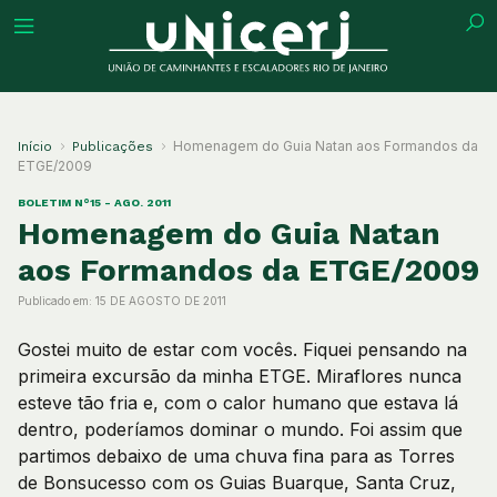
tuição
Homenagem do Guia Natan aos Formandos da
Início
Publicações
ETGE/2009
BOLETIM N°15 - AGO. 2011
Homenagem do Guia Natan
ões
aos Formandos da ETGE/2009
Publicado em:
15 DE AGOSTO DE 2011
ações
Gostei muito de estar com vocês. Fiquei pensando na
primeira excursão da minha ETGE. Miraflores nunca
eca
esteve tão fria e, com o calor humano que estava lá
dentro, poderíamos dominar o mundo. Foi assim que
o
partimos debaixo de uma chuva fina para as Torres
de Bonsucesso com os Guias Buarque, Santa Cruz,