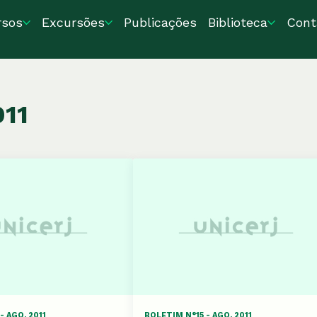
rsos
Excursões
Publicações
Biblioteca
Cont
011
- AGO. 2011
BOLETIM N°15 - AGO. 2011