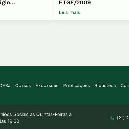
ágio
ETGE/2009
ionado da
Leia mais
009
ICERJ
Cursos
Excursões
Publicações
Biblioteca
Con
niões Sociais às Quintas-Feiras a
(21) 
 das 19:00