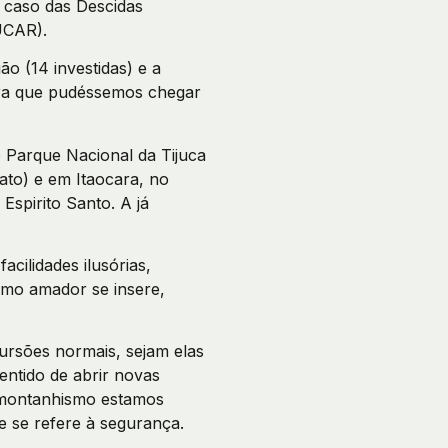
 caso das Descidas
ÚCAR).
o (14 investidas) e a
ara que pudéssemos chegar
Parque Nacional da Tijuca
ato) e em Itaocara, no
Espirito Santo. A já
cilidades ilusórias,
smo amador se insere,
ursões normais, sejam elas
entido de abrir novas
 montanhismo estamos
 se refere à segurança.