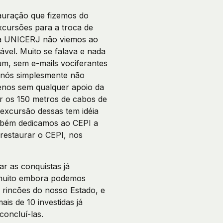
auração que fizemos do
xcursões para a troca de
 da UNICERJ não viemos ao
vel. Muito se falava e nada
um, sem e-mails vociferantes
(nós simplesmente não
enos sem qualquer apoio da
r os 150 metros de cabos de
excursão dessas tem idéia
ambém dedicamos ao CEPI a
 restaurar o CEPI, nos
r as conquistas já
 muito embora podemos
 rincões do nosso Estado, e
s de 10 investidas já
concluí-las.