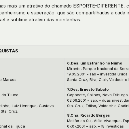
enas mais um atrativo do chamado ESPORTE-DIFERENTE, com 
anheirismo e superação, que são compartilhadas a cada in
ível e sublime atrativo das montanhas.
QUISTAS
6.Des. um Estranho no Ninho
Mirante, Parque Nacional da Serr
19.05.2001 – sab – investida única
ro Marcos
Santa Cruz, Bira, Clair, Valdecir e 
7.Des. Ernesto Sabato
 da Tijuca
Capacete, Salinas, Nova Friburgo
02.06.2001 – sab. – duas investida
odinho, Luiz Henrique, Gustavo
Sta. Cruz, Edilso, Valdecir e Godi
 Sta. Cruz.
8.Cha. Ricardo Borges
Moitão do Sul, Atílio Vivacqua, Esp
onal da Tijuca
07.07.2001 – sab. – 18 investidas