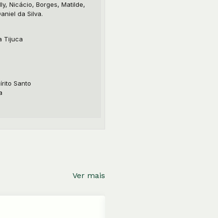
lly, Nicácio, Borges, Matilde,
aniel da Silva.
a Tijuca
a
írito Santo
a
Ver mais