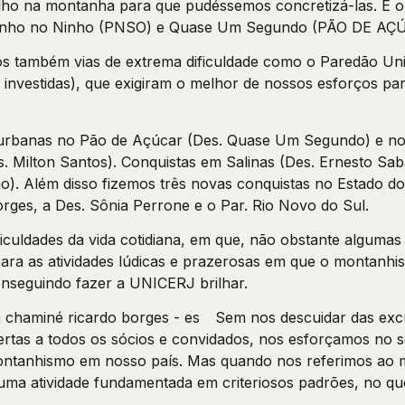
lho na montanha para que pudéssemos concretizá-las. É o
ranho no Ninho (PNSO) e Quase Um Segundo (PÃO DE AÇ
s também vias de extrema dificuldade como o Paredão Uniã
 investidas), que exigiram o melhor de nossos esforços p
urbanas no Pão de Açúcar (Des. Quase Um Segundo) e no 
s. Milton Santos). Conquistas em Salinas (Des. Ernesto Sab
o). Além disso fizemos três novas conquistas no Estado do 
ges, a Des. Sônia Perrone e o Par. Rio Novo do Sul.
culdades da vida cotidiana, em que, não obstante algumas fa
ra as atividades lúdicas e prazerosas em que o montanhi
nseguindo fazer a UNICERJ brilhar.
Sem nos descuidar das exc
rtas a todos os sócios e convidados, nos esforçamos no s
montanhismo em nosso país. Mas quando nos referimos ao
ma atividade fundamentada em criteriosos padrões, no que