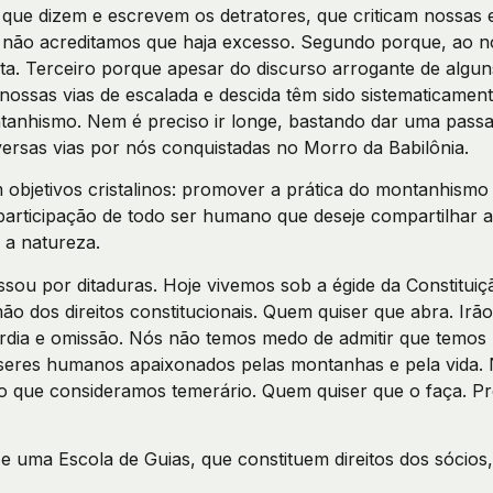
ue dizem e escrevem os detratores, que criticam nossas 
 não acreditamos que haja excesso. Segundo porque, ao 
ta. Terceiro porque apesar do discurso arrogante de algun
ossas vias de escalada e descida têm sido sistematicamen
tanhismo. Nem é preciso ir longe, bastando dar uma pass
versas vias por nós conquistadas no Morro da Babilônia.
objetivos cristalinos: promover a prática do montanhismo
articipação de todo ser humano que deseje compartilhar a
a natureza.
sou por ditaduras. Hoje vivemos sob a égide da Constitui
ão dos direitos constitucionais. Quem quiser que abra. Irã
dia e omissão. Nós não temos medo de admitir que temos
eres humanos apaixonados pelas montanhas e pela vida.
 que consideramos temerário. Quem quiser que o faça. Pre
 uma Escola de Guias, que constituem direitos dos sócio