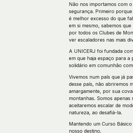
Não nos importamos com o q
segurança. Primeiro porque
é melhor excesso do que fal
em si mesmo, sabemos que n
por todos os Clubes de Mon
ver escaladores nas mais di
A UNICERJ foi fundada com 
em que haja espaço para a p
solidário em comunhão com 
Vivemos num país que já pas
desse país, não abriremos m
amargamente, por sua covar
montanhas. Somos apenas s
aceitaremos escalar de modo
natureza, ao desafiá-la.
Mantendo um Curso Básico e
nosso destino.