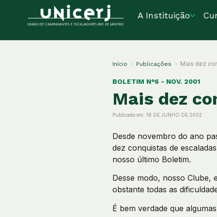
A Instituição
Cu
Mais dez con
Início
Publicações
BOLETIM N°6 - NOV. 2001
Mais dez co
Publicado em:
18 DE JUNHO DE 2002
Desde novembro do ano pass
dez conquistas de escalada
nosso último Boletim.
Desse modo, nosso Clube, e
obstante todas as dificulda
É bem verdade que algumas d