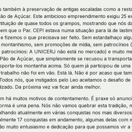
s também à preservação de antigas escaladas como a rest
Pão de Açúcar. Este ambicioso empreendimento exigiu 25 e
stituição de quase todos os grampos, mostrando que nós
m que o Par. CEPI estava numa situação para lá de lastimá
á e fizemos o que precisava ser feito. Sem estardalhaço alg
 montanhismo, sem promoções de mídia, sem patrocínios 
 patrocínios: A UNICERJ não está no mercado) e muito m
ão de Açúcar, que simplesmente se recusou a transporta
sporta-los montanha acima. Só quem já participou de uma 
 trabalho não foi em vão. Está lá. Não é por acaso que t
Todos nós, que instigados pelo Leo aceitamos o desafio de
izado. Da próxima vez vai ficar ainda melhor.
m há muitos motivos de contentamento. É praxe só anuncia
 forma é uma pena. Nós não vamos quebrar esta tradição,
alhando atualmente em várias conquistas nos mais diversos
almente 17 conquistas em andamento, algumas delas com mai
irão muito entusiasmo e dedicação para que possamos vir a 