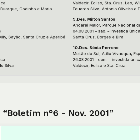
ica
Valdecir, Edilso, Sta. Cruz, Leo, Wi
o, Buarque, Godinho e Maria
Eduardo Silva, Antonio Oliveira e D
9.Des. Milton Santos
Andaraí Maior, Parque Nacional d
s
04.08.2001 – sab. – investida únic
illy, Sayão, Santa Cruz e Aperibé
Santa Cruz, Borges e Bira
10.Des. Sônia Perrone
Moitão do Sul, Atílio Vivacqua, Esp
ica
26.08.2001 – dom. – investida únic
o Silva
Valdecir, Edilso e Sta. Cruz
 “Boletim n°6 - Nov. 2001”