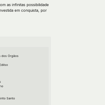
as infinitas possibilidade
vestida em conquista, por
a dos Órgãos
Edilso
s
nho
irito Santo