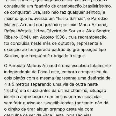
constituiria um “padrão de grampeação brasileiríssimo
de conquista”. Ora, isso não faz qualquer sentido, e
mesmo que houvesse um “Estilo Salinas”, o Paredão
Mateus Arnaud conquistado por mim Mario Arnaud,
Rafael Woljcik, Ildinei Oliveira de Souza e Alex Sandro
Ribeiro (Chê), em Agosto 1998 , cuja regrampeação
foi concluída neste mês de outubro, representa a
exceção ao famigerado padrão de grampeação tipo
Salinas, que ninguém é obrigado a seguir.
O Paredão Mateus Arnaud é uma escalada totalmente
independente da Face Leste, embora compartilhe de
dois platôs com a mesma (apresenta uma distância de
4 a 5 metros separando uma via da outra neste
trecho) e a cruza antes da última chaminé, situação
idêntica a que ocorre em muitas outras escaladas,
sem ferir quaisquer suscetibilidades (portanto não dá
o direito de tirar algum grampo desta via com
desculpa de ser da Face Leste, pois são vias