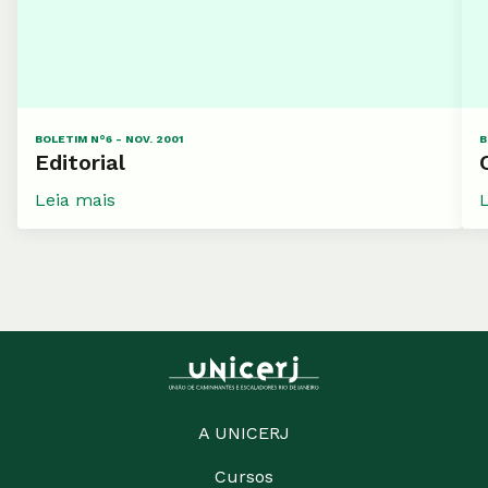
BOLETIM N°6 - NOV. 2001
B
Editorial
Leia mais
A UNICERJ
Cursos