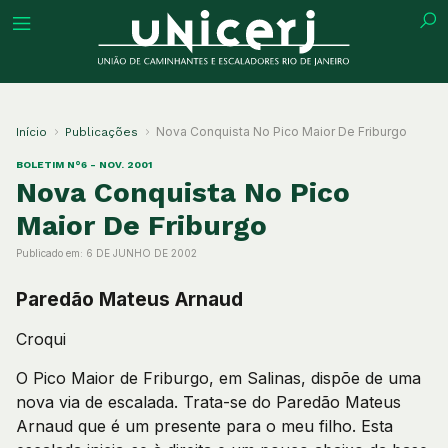
tuição
Nova Conquista No Pico Maior De Friburgo
Início
Publicações
BOLETIM N°6 - NOV. 2001
Nova Conquista No Pico
Maior De Friburgo
ões
Publicado em:
6 DE JUNHO DE 2002
ações
Paredão Mateus Arnaud
Croqui
eca
O Pico Maior de Friburgo, em Salinas, dispõe de uma
o
nova via de escalada. Trata-se do Paredão Mateus
Arnaud que é um presente para o meu filho. Esta