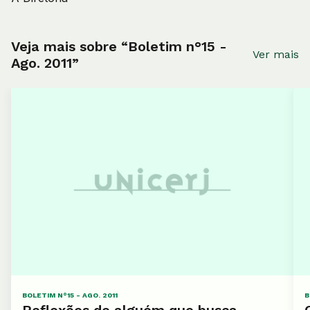
Veja mais sobre “Boletim n°15 -
Ver mais
Ago. 2011”
BOLETIM N°15 - AGO. 2011
B