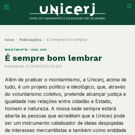
tuição
É sempre bom lembrar
Início
Publicações
BOLETIM N°15 - AGO. 2011
É sempre bom lembrar
Publicado em:
10 DE AGOSTO DE 2011
ões
Além de praticar o montanhismo, a Unicerj, acima de
ações
tudo, é um projeto político e ideológico, que, através
do voluntarismo coletivo, pretende alcançar justiça e
igualdade nas relações entre cidadão e Estado,
eca
homem e natureza. A nossa sede sempre estará
aberta às pessoas que acreditam que a Unicerj pode
o
ser um instrumento catalisador de ideias despojadas
de interesses mercantilistas e também como entidade