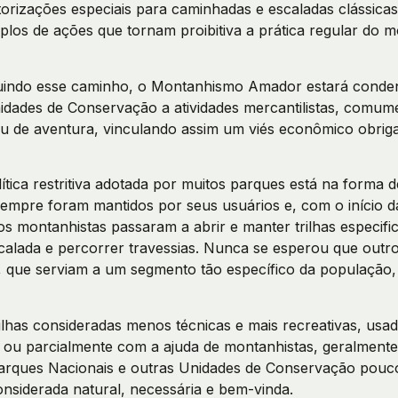
torizações especiais para caminhadas e escaladas clássica
los de ações que tornam proibitiva a prática regular do 
uindo esse caminho, o Montanhismo Amador estará conde
dades de Conservação a atividades mercantilistas, comume
 ou de aventura, vinculando assim um viés econômico obriga
tica restritiva adotada por muitos parques está na forma d
mpre foram mantidos por seus usuários e, com o início d
os montanhistas passaram a abrir e manter trilhas especif
alada e percorrer travessias. Nunca se esperou que outro
 que serviam a um segmento tão específico da população, 
rilhas consideradas menos técnicas e mais recreativas, usa
 ou parcialmente com a ajuda de montanhistas, geralment
arques Nacionais e outras Unidades de Conservação pouco 
nsiderada natural, necessária e bem-vinda.