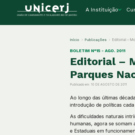
A Instituição
Cu
Editorial – 
Início
Publicações
BOLETIM N°15 - AGO. 2011
Editorial 
Parques Nac
Publicado em:
10 DE AGOSTO DE 2011
Ao longo das últimas década
introdução de políticas cad
As dificuldades naturais int
humanas, agora se somam a o
e Estaduais em funcionament