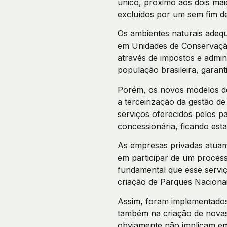
único, próximo aos dois mai
excluídos por um sem fim de
Os ambientes naturais adequ
em Unidades de Conservação 
através de impostos e admin
população brasileira, garant
Porém, os novos modelos d
a terceirização da gestão d
serviços oferecidos pelos pa
concessionária, ficando est
As empresas privadas atuam
em participar de um process
fundamental que esse serviç
criação de Parques Nacionai
Assim, foram implementados
também na criação de novas 
obviamente não implicam em 