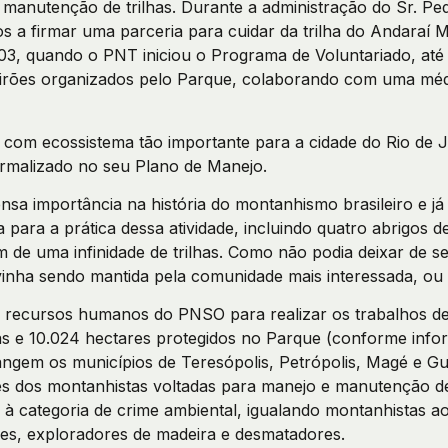
 manutenção de trilhas. Durante a administração do Sr. P
 a firmar uma parceria para cuidar da trilha do Andaraí M
003, quando o PNT iniciou o Programa de Voluntariado, até j
tirões organizados pelo Parque, colaborando com uma médi
om ecossistema tão importante para a cidade do Rio de Ja
ormalizado no seu Plano de Manejo.
sa importância na história do montanhismo brasileiro e j
a para a prática dessa atividade, incluindo quatro abrigos
de uma infinidade de trilhas. Como não podia deixar de se
 vinha sendo mantida pela comunidade mais interessada, ou 
de recursos humanos do PNSO para realizar os trabalhos d
has e 10.024 hectares protegidos no Parque (conforme infor
ngem os municípios de Teresópolis, Petrópolis, Magé e Gu
ões dos montanhistas voltadas para manejo e manutenção de
s à categoria de crime ambiental, igualando montanhistas a
s, exploradores de madeira e desmatadores.