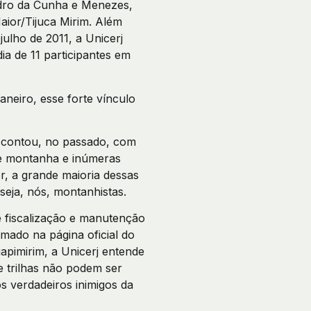
edro da Cunha e Menezes,
aior/Tijuca Mirim. Além
ulho de 2011, a Unicerj
a de 11 participantes em
neiro, esse forte vínculo
á contou, no passado, com
 de montanha e inúmeras
r, a grande maioria dessas
seja, nós, montanhistas.
e fiscalização e manutenção
mado na página oficial do
apimirim, a Unicerj entende
 trilhas não podem ser
os verdadeiros inimigos da