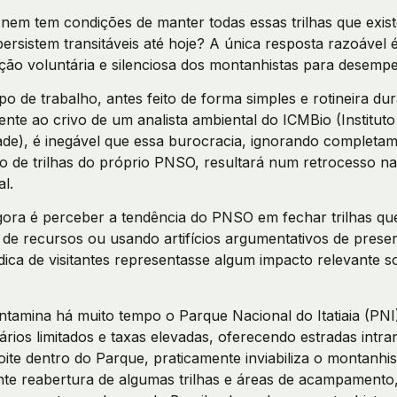
 tem condições de manter todas essas trilhas que exist
ersistem transitáveis até hoje? A única resposta razoável
ção voluntária e silenciosa dos montanhistas para desempe
o de trabalho, antes feito de forma simples e rotineira du
nte ao crivo de um analista ambiental do ICMBio (Institut
de), é inegável que essa burocracia, ignorando completam
 de trilhas do próprio PNSO, resultará num retrocesso na
l.
ora é perceber a tendência do PNSO em fechar trilhas qu
ia de recursos ou usando artifícios argumentativos de pre
dica de visitantes representasse algum impacto relevante 
amina há muito tempo o Parque Nacional do Itatiaia (PNI), c
rios limitados e taxas elevadas, oferecendo estradas intra
ite dentro do Parque, praticamente inviabiliza o montanh
e reabertura de algumas trilhas e áreas de acampamento,