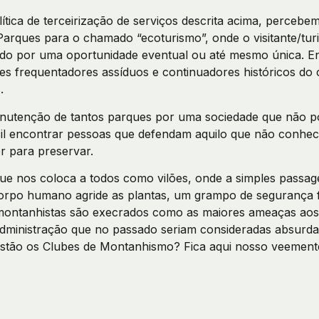
ítica de terceirização de serviços descrita acima, perceb
Parques para o chamado “ecoturismo”, onde o visitante/tur
do por uma oportunidade eventual ou até mesmo única. En
es frequentadores assíduos e continuadores históricos do
.
nutenção de tantos parques por uma sociedade que não pod
fícil encontrar pessoas que defendam aquilo que não conh
r para preservar.
e nos coloca a todos como vilões, onde a simples passag
corpo humano agride as plantas, um grampo de segurança 
montanhistas são execrados como as maiores ameaças aos
administração que no passado seriam consideradas absurdas
stão os Clubes de Montanhismo? Fica aqui nosso veement