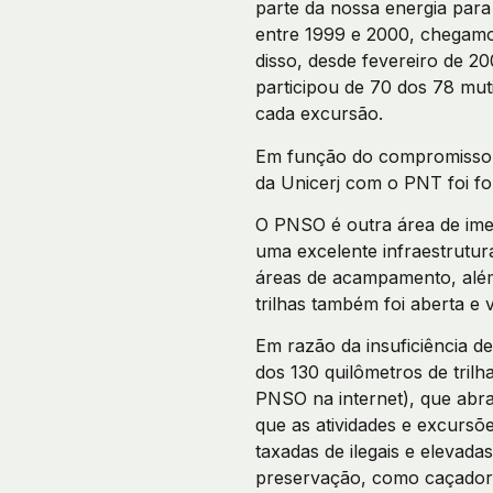
parte da nossa energia para
entre 1999 e 2000, chegamos
disso, desde fevereiro de 2
participou de 70 dos 78 mu
cada excursão.
Em função do compromisso c
da Unicerj com o PNT foi f
O PNSO é outra área de imen
uma excelente infraestrutur
áreas de acampamento, além 
trilhas também foi aberta e
Em razão da insuficiência 
dos 130 quilômetros de tril
PNSO na internet), que abra
que as atividades e excurs
taxadas de ilegais e elevada
preservação, como caçadore