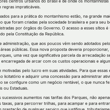
ores centros urbanos do Brasil e de onde os montanhistas 
 regras impraticáveis.
ados para a prática do montanhismo estão, na grande maio
que foram criadas pela sociedade brasileira e para seu b
istradas por órgãos do Governo. O acesso a esses sítios é 
ido pela Constituição da República.
e administração, que aos poucos vêm sendo adotados pel
e áreas públicas. Essa nova proposta deveria proporcionar
rques, uma vez que significativa parcela da arrecadação se
a encarregada de arcar com os custos operacionais e algu
 motivadas pelo lucro em suas atividades. Para que essas
o licitatório e adquirir uma concessão para administrar ati
o se configure como um negócio rentável, o que nunca fez
s ou Estaduais.
 sucessivos aumentos nas tarifas dos Parques, não apenas
taxas, para percorrer trilhas, para acampar e para entrar
prestação de qualquer serviço que justifique, tributariame