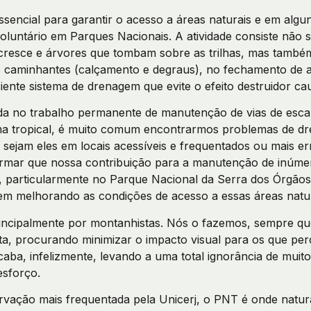
ssencial para garantir o acesso a áreas naturais e em alg
voluntário em Parques Nacionais. A atividade consiste não
cresce e árvores que tombam sobre as trilhas, mas também
s caminhantes (calçamento e degraus), no fechamento de a
ciente sistema de drenagem que evite o efeito destruidor c
da no trabalho permanente de manutenção de vias de escal
ma tropical, é muito comum encontrarmos problemas de d
ejam eles em locais acessíveis e frequentados ou mais er
rmar que nossa contribuição para a manutenção de inúmer
o, particularmente no Parque Nacional da Serra dos Órgã
em melhorando as condições de acesso a essas áreas natur
rincipalmente por montanhistas. Nós o fazemos, sempre qu
reta, procurando minimizar o impacto visual para os que p
aba, infelizmente, levando a uma total ignorância de muit
esforço.
rvação mais frequentada pela Unicerj, o PNT é onde natu