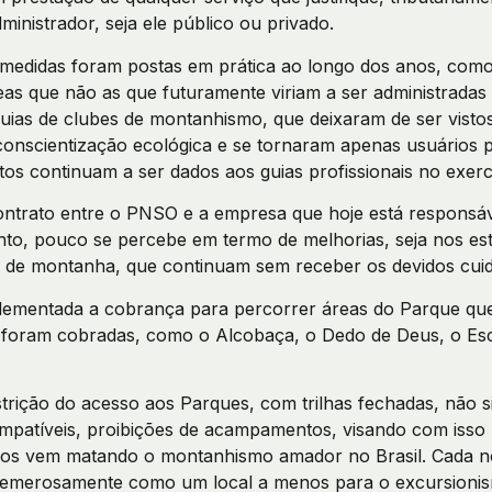
ministrador, seja ele público ou privado.
medidas foram postas em prática ao longo dos anos, como
s que não as que futuramente viriam a ser administradas 
guias de clubes de montanhismo, que deixaram de ser vist
conscientização ecológica e se tornaram apenas usuários 
os continuam a ser dados aos guias profissionais no exercí
ntrato entre o PNSO e a empresa que hoje está responsáve
nto, pouco se percebe em termo de melhorias, seja nos es
 de montanha, que continuam sem receber os devidos cui
ementada a cobrança para percorrer áreas do Parque que
 foram cobradas, como o Alcobaça, o Dedo de Deus, o Es
strição do acesso aos Parques, com trilhas fechadas, não si
ompatíveis, proibições de acampamentos, visando com isso
cos vem matando o montanhismo amador no Brasil. Cada n
 temerosamente como um local a menos para o excursionism