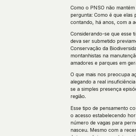
Como o PNSO não mantém nem
pergunta: Como é que elas p
contando, há anos, com a a
Considerando-se que esse tip
deva ser submetido previame
Conservação da Biodiversida
montanhistas na manutenção
amadores e parques em gera
O que mais nos preocupa ag
alegando a real insuficiênc
se a simples presença episó
região.
Esse tipo de pensamento cont
o acesso estabelecendo horá
número de vagas para perno
nasceu. Mesmo com a recent