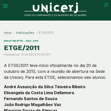
tuição
ETGE/2011
Início
Publicações
BOLETIM N°15 - AGO. 2011
ETGE/2011
Publicado em:
15 DE AGOSTO DE 2011
ões
A ETGE/2011 teve início oficialmente no dia 20 de
ações
outubro de 2010, com a reunião de abertura na Sede
da Unicerj. Para esta ETGE, selecionamos seis alunos:
eca
André Assunção da Silva Teixeira Ribeiro
Elisangela da Costa Lima Dellamora
o
Fernando Santos de Souza
João Rodrigo Magalhães Vaz
Mauricio Souza de Alencar