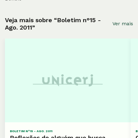
Veja mais sobre “Boletim n°15 -
Ver mais
Ago. 2011”
BOLETIM N°15 - AGO. 2011
B
Reflexões de alguém que busca